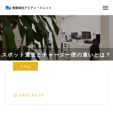
スポット運送とチャーター便の違いとは？
コラム
| コラム | 一般貨物の運送なら【有限会社
スポット運送とチャーター便の違いと
アミティ・トレット】
は？
2025.03.15