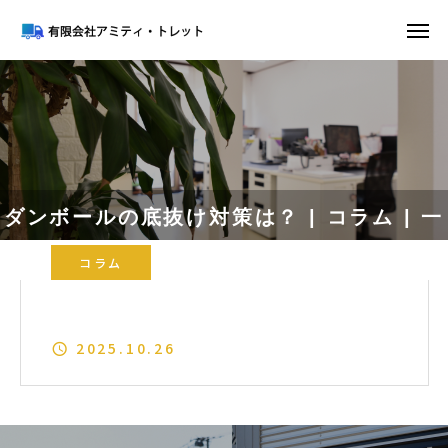
ダンボールの底抜け対策は？ | コラム | 一
コラム
般貨物の運送なら【有限会社アミティ・ト
ダンボールの底抜け対策は？
レット】
2025.10.26