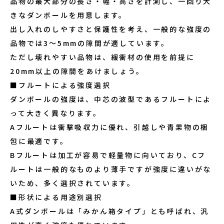
品物の最大部分の長さ・幅・高さを計測し、一回り大
きなダンボールを用意します。
出し入れのしやすさと保護性を考え、一般的な強度の
品物では3～5mmの隙間が適しています。
ただし壊れやすい品物は、緩衝材の使用を前提に
20mm以上の隙間をあけましょう。
■フルートによる強度選択
ダンボールの強度は、中芯の波型であるフルートによ
って大きく異なります。
Aフルートは衝撃吸収力に優れ、引越しや青果物の梱
包に最適です。
Bフルートは加工が容易で軽量物に向いており、Cフ
ルートは一般的なものより薄手ですが強度に違いがな
いため、多く選択されています。
■形状による用途別選択
A式ダンボールは「みかん箱タイプ」とも呼ばれ、汎